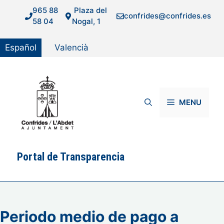
Saltar
965 88
Plaza del
confrides@confrides.es
al
58 04
Nogal, 1
contenido
Español
Valencià
MENU
Portal de Transparencia
Periodo medio de pago a