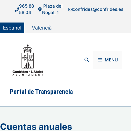
Saltar
965 88
Plaza del
confrides@confrides.es
al
58 04
Nogal, 1
contenido
Español
Valencià
MENU
Portal de Transparencia
Cuentas anuales