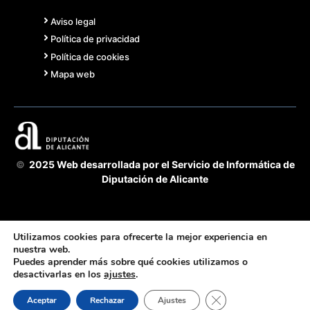
Aviso legal
Política de privacidad
Política de cookies
Mapa web
©
2025 Web desarrollada por el Servicio de Informática de
Diputación de Alicante
Utilizamos cookies para ofrecerte la mejor experiencia en
nuestra web.
Puedes aprender más sobre qué cookies utilizamos o
Acuerdo Cooperación 2025 GVA-Diputación Alicante -
desactivarlas en los
ajustes
.
fomento de la transparencia y buen gobierno
Servicio de Transparencia, BOP e Imprenta
Cerrar el banner de 
Aceptar
Rechazar
Ajustes