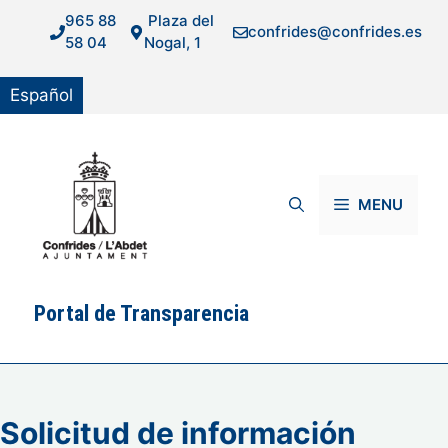
Saltar
965 88
Plaza del
confrides@confrides.es
al
58 04
Nogal, 1
contenido
Español
MENU
Portal de Transparencia
Solicitud de información