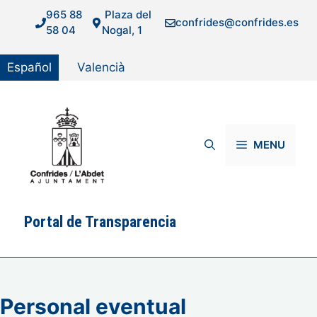
Saltar
965 88
Plaza del
confrides@confrides.es
al
58 04
Nogal, 1
contenido
Español
Valencià
MENU
Portal de Transparencia
Personal eventual