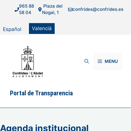
Vés
965 88
Plaza del
confrides@confrides.es
al
58 04
Nogal, 1
contingut
Valencià
Español
MENU
Portal de Transparencia
Agenda institucional