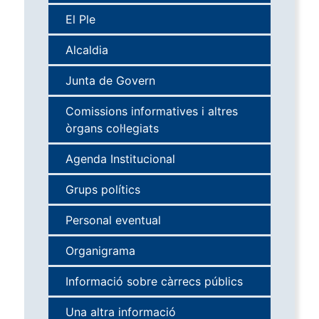
El Ple
Alcaldia
Junta de Govern
Comissions informatives i altres
òrgans col·legiats
Agenda Institucional
Grups polítics
Personal eventual
Organigrama
Informació sobre càrrecs públics
Una altra informació