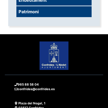
Endeutament
Patrimoni
965 88 58 04
confrides@confrides.es
Plaza del Nogal, 1
03517 Confrides