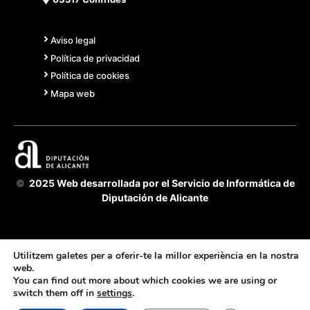
Aviso legal
Política de privacidad
Política de cookies
Mapa web
©
2025 Web desarrollada por el Servicio de Informática de
Diputación de Alicante
Utilitzem galetes per a oferir-te la millor experiència en la nostra
web.
You can find out more about which cookies we are using or
Acuerdo Cooperación 2025 GVA-Diputación Alicante -
switch them off in
settings
.
fomento de la transparencia y buen gobierno