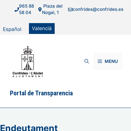
Vés
965 88
Plaza del
confrides@confrides.es
al
58 04
Nogal, 1
contingut
Valencià
Español
MENU
Portal de Transparencia
Endeutament