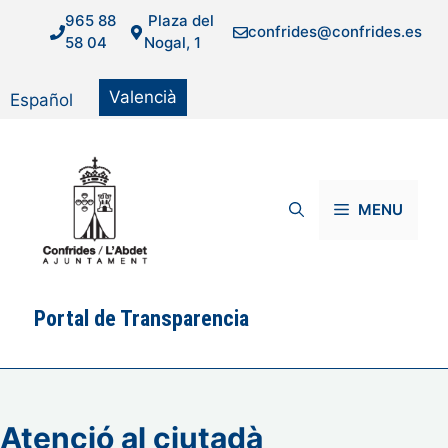
Vés
965 88
Plaza del
confrides@confrides.es
al
58 04
Nogal, 1
contingut
Valencià
Español
MENU
Portal de Transparencia
Atenció al ciutadà